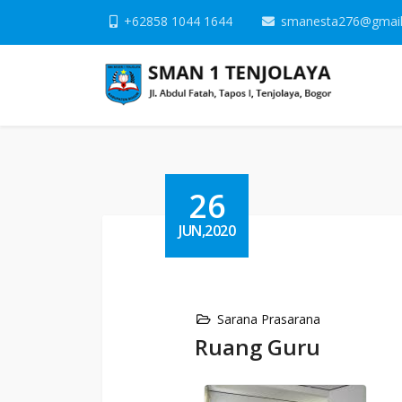
+62858 1044 1644
smanesta276@gmai
26
JUN,2020
Sarana Prasarana
Ruang Guru