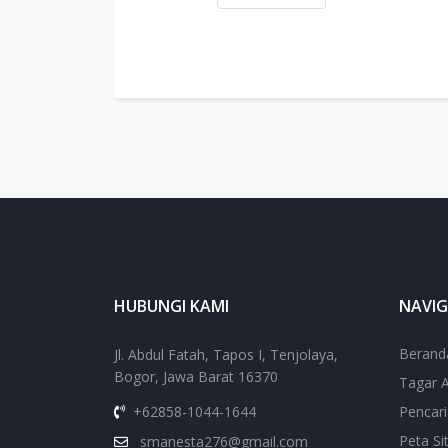
HUBUNGI KAMI
NAVIG
Berand
Jl. Abdul Fatah, Tapos I, Tenjolaya,
Bogor, Jawa Barat 16370
Tagar A
+62858-1044-1644
Pencar
Peta Si
smanesta276@gmail.com