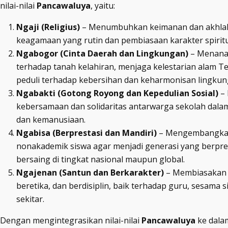
nilai-nilai
Pancawaluya
, yaitu:
Ngaji (Religius)
– Menumbuhkan keimanan dan akhlak 
keagamaan yang rutin dan pembiasaan karakter spiritu
Ngabogor (Cinta Daerah dan Lingkungan)
– Menanam
terhadap tanah kelahiran, menjaga kelestarian alam Ten
peduli terhadap kebersihan dan keharmonisan lingkun
Ngabakti (Gotong Royong dan Kepedulian Sosial)
– 
kebersamaan dan solidaritas antarwarga sekolah dalam
dan kemanusiaan.
Ngabisa (Berprestasi dan Mandiri)
– Mengembangkan
nonakademik siswa agar menjadi generasi yang berprest
bersaing di tingkat nasional maupun global.
Ngajenan (Santun dan Berkarakter)
– Membiasakan s
beretika, dan berdisiplin, baik terhadap guru, sesama
sekitar.
Dengan mengintegrasikan nilai-nilai
Pancawaluya
ke dala