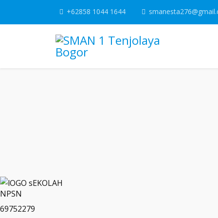
+62858 1044 1644
smanesta276@gmail
NPSN
69752279