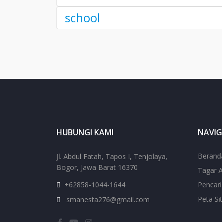
school
HUBUNGI KAMI
NAVIG
Berand
Jl. Abdul Fatah, Tapos I, Tenjolaya,
Bogor, Jawa Barat 16370
Tagar A
+62858-1044-1644
Pencar
Peta Si
smanesta276@gmail.com