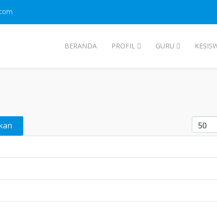
.com
BERANDA
PROFIL
GURU
KESIS
Tampil
kan