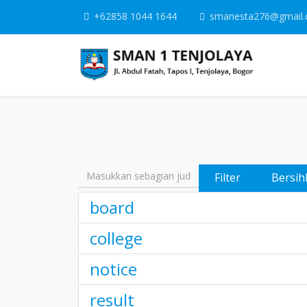
+62858 1044 1644
smanesta276@gmail
Masukkan sebagian judul
Filter
Bersih
board
college
notice
result