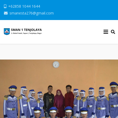
+62858 1044 1644
smanesta276@gmail.com