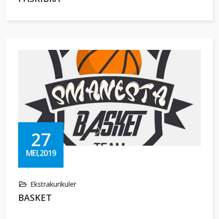
27
MEI,2019
Ekstrakurikuler
BASKET