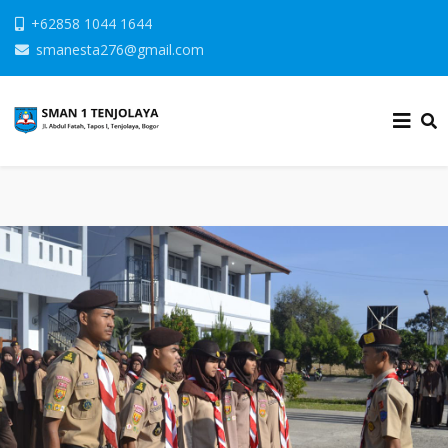
+62858 1044 1644
smanesta276@gmail.com