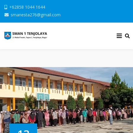
+62858 1044 1644
smanesta276@gmail.com