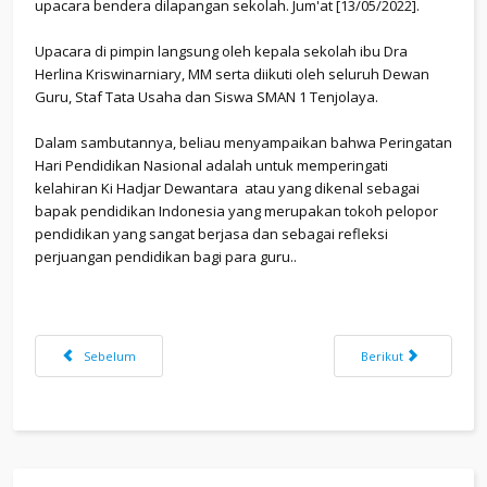
upacara bendera dilapangan sekolah. Jum'at [13/05/2022].
Upacara di pimpin langsung oleh kepala sekolah ibu Dra
Herlina Kriswinarniary, MM serta diikuti oleh seluruh Dewan
Guru, Staf Tata Usaha dan Siswa SMAN 1 Tenjolaya.
Dalam sambutannya, beliau menyampaikan bahwa Peringatan
Hari Pendidikan Nasional adalah untuk memperingati
kelahiran Ki Hadjar Dewantara atau yang dikenal sebagai
bapak pendidikan Indonesia yang merupakan tokoh pelopor
pendidikan yang sangat berjasa dan sebagai refleksi
perjuangan pendidikan bagi para guru..
Previous article: KESBANGPOL
Next article: SMART
Sebelum
Berikut