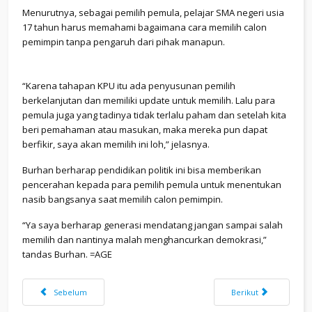
Menurutnya, sebagai pemilih pemula, pelajar SMA negeri usia
17 tahun harus memahami bagaimana cara memilih calon
pemimpin tanpa pengaruh dari pihak manapun.
“Karena tahapan KPU itu ada penyusunan pemilih
berkelanjutan dan memiliki update untuk memilih. Lalu para
pemula juga yang tadinya tidak terlalu paham dan setelah kita
beri pemahaman atau masukan, maka mereka pun dapat
berfikir, saya akan memilih ini loh,” jelasnya.
Burhan berharap pendidikan politik ini bisa memberikan
pencerahan kepada para pemilih pemula untuk menentukan
nasib bangsanya saat memilih calon pemimpin.
“Ya saya berharap generasi mendatang jangan sampai salah
memilih dan nantinya malah menghancurkan demokrasi,”
tandas Burhan. =AGE
Previous article: Pelepasan Siswa Kelas XII tahun 2022
Next article: Upacara
Sebelum
Berikut