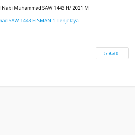
id Nabi Muhammad SAW 1443 H/ 2021 M
mad SAW 1443 H SMAN 1 Tenjolaya
eld Trip Goes to Bandung
Next article: LEP
Berikut