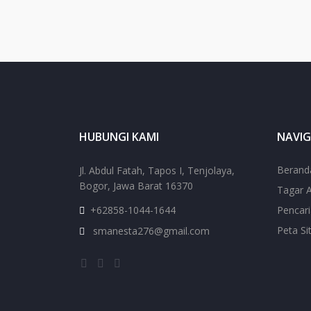
HUBUNGI KAMI
NAVIG
Berand
Jl. Abdul Fatah, Tapos I, Tenjolaya,
Bogor, Jawa Barat 16370
Tagar A
+62858-1044-1644
Pencar
Peta Si
smanesta276@gmail.com