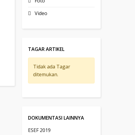
Foto
Video
TAGAR ARTIKEL
AS SAMBUT KEPALA SMAN 1 TENJOLAYA
Tidak ada Tagar
ditemukan.
DOKUMENTASI LAINNYA
ESEF 2019