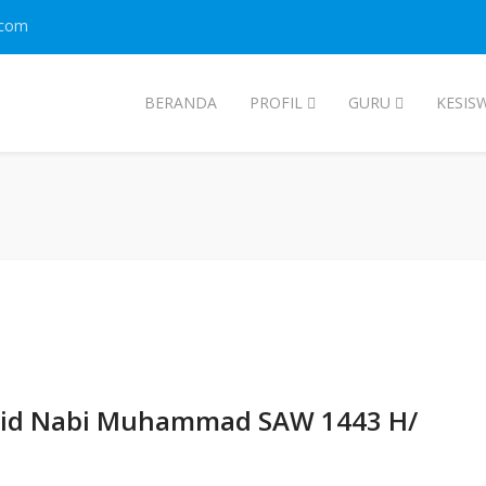
.com
BERANDA
PROFIL
GURU
KESIS
lid Nabi Muhammad SAW 1443 H/