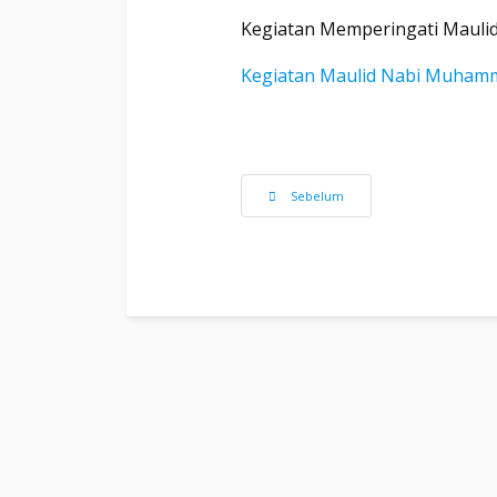
Kegiatan Memperingati Maul
Kegiatan Maulid Nabi Muham
Previous article: SMAN 1 Tenjolaya Fi
Sebelum