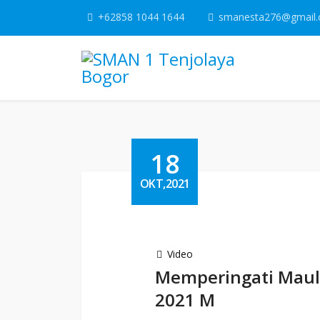
+62858 1044 1644
smanesta276@gmail
18
OKT,2021
Video
Memperingati Mau
2021 M