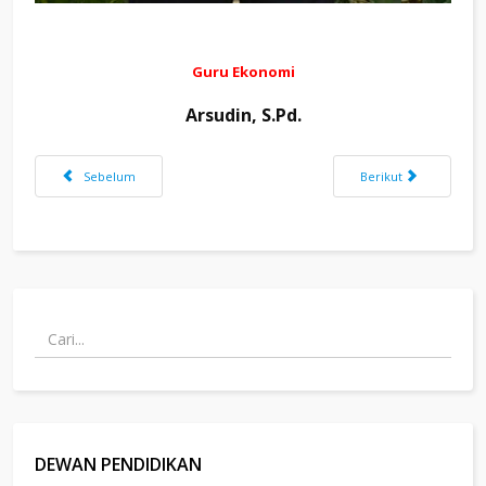
Guru Ekonomi
Arsudin, S.Pd.
Previous article: CAE
Next article: SUHE
Sebelum
Berikut
DEWAN PENDIDIKAN