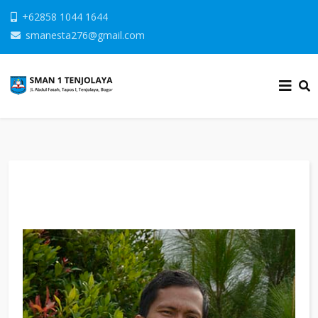
+62858 1044 1644
smanesta276@gmail.com