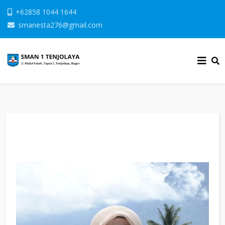
+62858 1044 1644
smanesta276@gmail.com