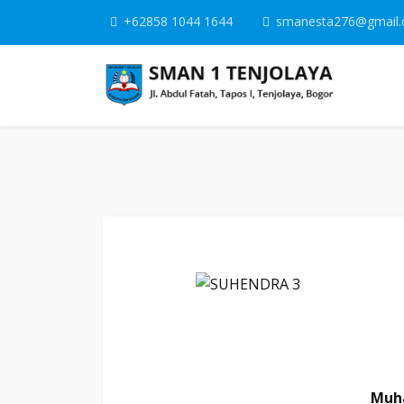
+62858 1044 1644
smanesta276@gmail
Muha