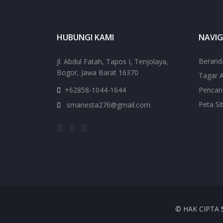
HUBUNGI KAMI
NAVIG
Berand
Jl. Abdul Fatah, Tapos I, Tenjolaya,
Bogor, Jawa Barat 16370
Tagar A
+62858-1044-1644
Pencar
Peta Si
smanesta276@gmail.com
© HAK CIPTA