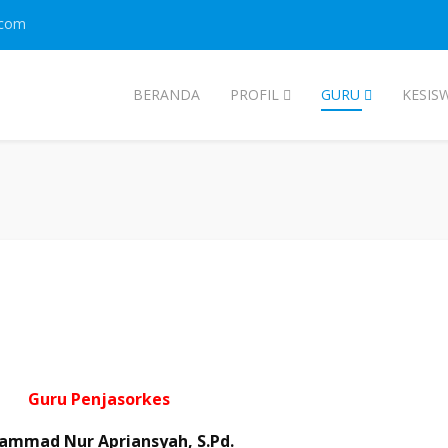
.com
BERANDA
PROFIL
GURU
KESIS
Guru Penjasorkes
mmad Nur Apriansyah, S.Pd.