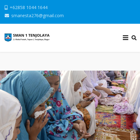
+62858 1044 1644
smanesta276@gmail.com