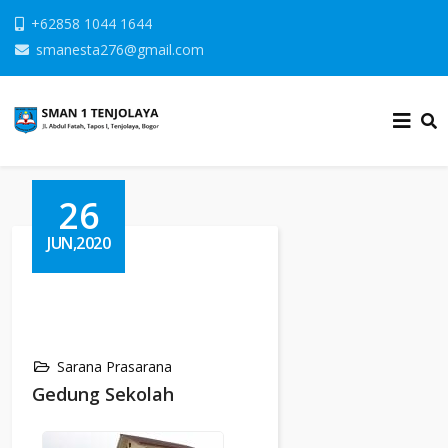
+62858 1044 1644
smanesta276@gmail.com
26
JUN,2020
Sarana Prasarana
Gedung Sekolah