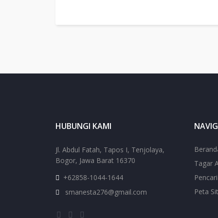
HUBUNGI KAMI
NAVIG
Berand
Jl. Abdul Fatah, Tapos I, Tenjolaya,
Bogor, Jawa Barat 16370
Tagar A
+62858-1044-1644
Pencar
Peta Si
smanesta276@gmail.com