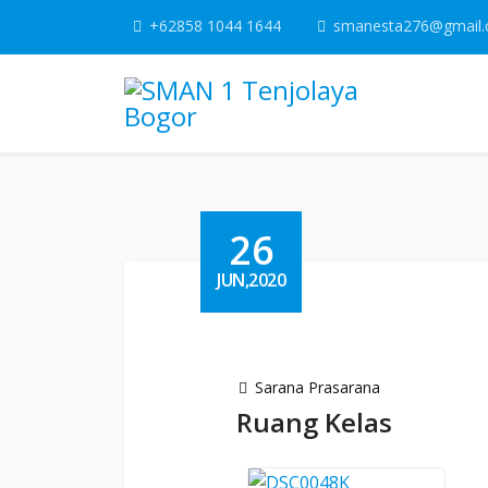
+62858 1044 1644
smanesta276@gmail
26
JUN,2020
Sarana Prasarana
Ruang Kelas