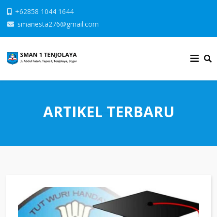
+62858 1044 1644
smanesta276@gmail.com
ARTIKEL TERBARU